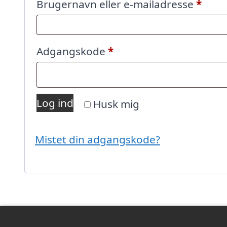
Påkr
Brugernavn eller e-mailadresse
*
Påkrævet
Adgangskode
*
Log ind
Husk mig
Mistet din adgangskode?